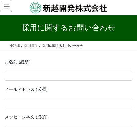
コ
ナ
ン
ビ
テ
ゲ
ン
ー
採用に関するお問い合わせ
ツ
シ
へ
ョ
ス
ン
HOME
採用情報
採用に関するお問い合わせ
キ
に
ッ
移
プ
動
お名前 (必須）
メールアドレス (必須）
メッセージ本文 (必須）