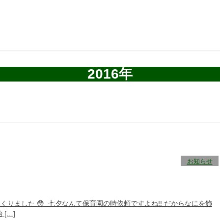
2016年
お知らせ
りました 😳 七夕なんて保育園の時依頼ですよね!! だからなにを飾
[…]