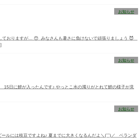
お知らせ
さしておりますが… 😯 みなさんも暑さに負けないで頑張りましょう 😈
]
お知らせ
 15日に鯉が入ったんです♪ やっとこ水の濁りがとれて鯉の様子が見
お知らせ
ビールには枝豆ですよね♪ 夏までに大きくなるんだよ＼(ˆˆ)／ ベランダ