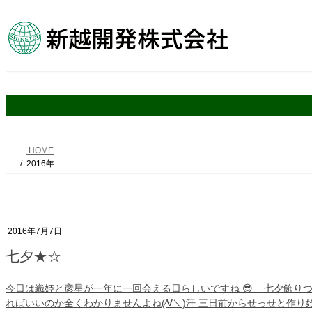
コ
ナ
ン
ビ
テ
ゲ
ン
ー
ツ
シ
へ
ョ
ス
ン
キ
に
ッ
移
プ
動
HOME
2016年
2016年7月7日
七夕★☆
今日は織姫と彦星が一年に一回会える日らしいですね 😎 七夕飾りつく
ればいいのか全くわかりませんよね(⁄∀＼)汗 三日前からせっせと作り始 