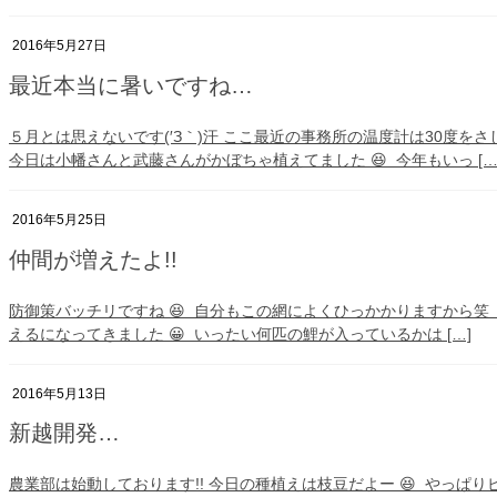
2016年5月27日
最近本当に暑いですね…
５月とは思えないです(′З｀)汗 ここ最近の事務所の温度計は30度を
今日は小幡さんと武藤さんがかぼちゃ植えてました 😆 今年もいっ […
2016年5月25日
仲間が増えたよ!!
防御策バッチリですね 😆 自分もこの網によくひっかかりますから笑
えるになってきました 😀 いったい何匹の鯉が入っているかは […]
2016年5月13日
新越開発…
農業部は始動しております!! 今日の種植えは枝豆だよー 😆 やっぱり