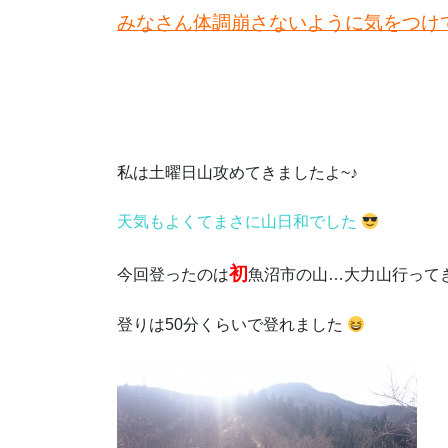
みなさん体調崩さないように気をつけて
私は土曜日山攻めてきましたよ~♪
天気もよくてまさに山日和でした
初
今回登ったのは
魚沼市の山…大力山行ってき
登りは50分くらいで登れました