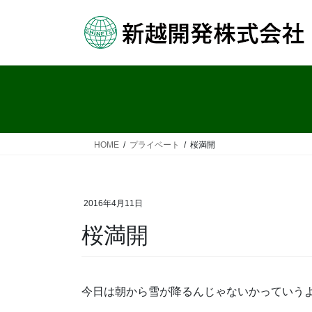
コ
ナ
ン
ビ
テ
ゲ
ン
ー
ツ
シ
へ
ョ
ス
ン
キ
に
ッ
移
HOME
プライベート
桜満開
プ
動
2016年4月11日
桜満開
今日は朝から雪が降るんじゃないかっていうよーな