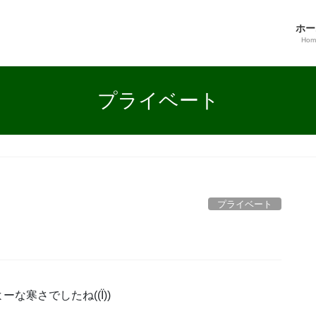
ホー
Hom
プライベート
プライベート
寒さでしたね((Ï))